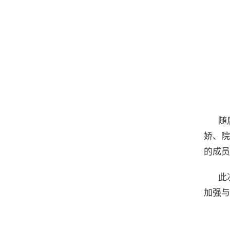
随
娇、院
的成员
此
加强与