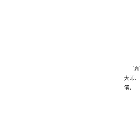
访
大师、
笔。