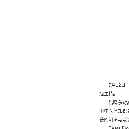
7月12
旭主持。
吕晓东对
用中医药知识去
获的知识与友
Beat