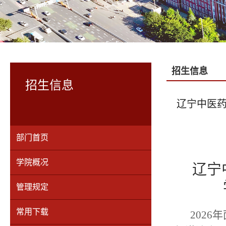
招生信息
招生信息
辽宁中医药
部门首页
学院概况
辽宁
管理规定
常用下载
202