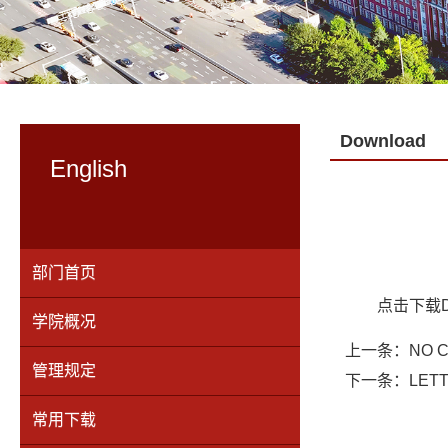
Download
English
部门首页
点击下载Down
学院概况
上一条：
NO 
管理规定
下一条：
LET
常用下载