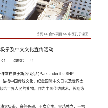
首页
>>
合作项目
>>
中医孔子课堂
太极拳及中文文化宣传活动
-04
点击数：
44
子课堂在位于斯洛伐克的
Park under the SNP
，
弘扬中国传统文化、
纪念国际中文日
以及
世界太
献给世界人民的礼物。作为中国传统武术，长期练
表演太极拳，白鹤亮翅、
玉女穿梭、金鸡独立
，
一招