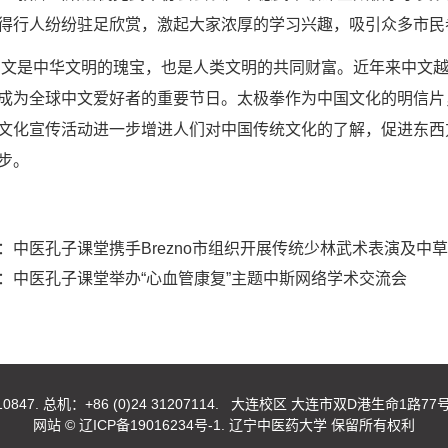
得行人纷纷驻足欣赏，
激起大家浓厚的学习兴趣，吸引
众多市民
中文是中华文明的瑰宝，也是人类文明的共同财富。近年来中文
成为全球中文爱好者的重要节日。太极拳作为中国文化的明信片
文化宣传活动
进一步增进人们对中国传统文化的了解，促进东西
步。
：
中医孔子课堂携手Brezno市组织开展传统少林武术表演及中
：
中医孔子课堂举办“心血管康复”主题中斯网络学术交流会
 总机：+86 (0)24 31207114. 大连校区 大连市双D港生命1路77号 1166
网站 ©
辽ICP备19016234号-1.
辽宁中医药大学 保留所有权利