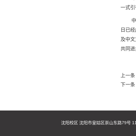
一式引
日已经
及中文
共同进
上一条
下一条
沈阳校区 沈阳市皇姑区崇山东路79号 110847.