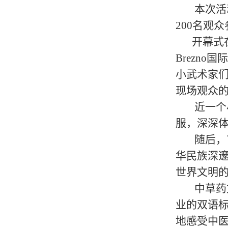
本次活
200名观
开幕式
Brezn
小武术家
现场观众
近一个
服，深深
随后，
华民族深
世界文明
中草药
业的双语
地感受中