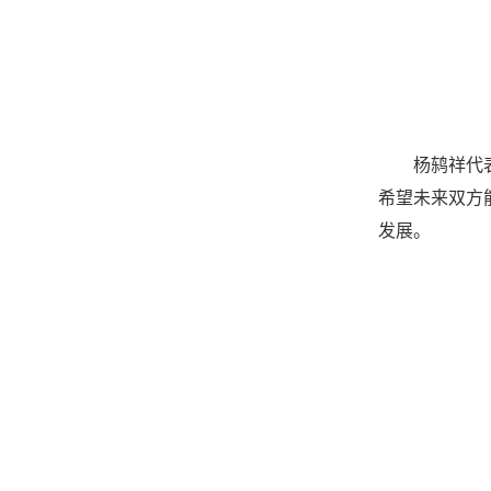
杨鸫祥代
希望未来双方
发展。